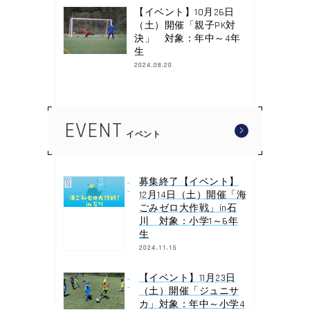
【イベント】10月26日
（土）開催「親子PK対
決」 対象：年中～4年
生
2024.08.20
EVENT
イベント
募集終了【イベント】
12月14日（土）開催「海
ごみゼロ大作戦」in石
川 対象：小学1～6年
生
2024.11.15
【イベント】11月23日
（土）開催「ジュニサ
カ」対象：年中～小学4