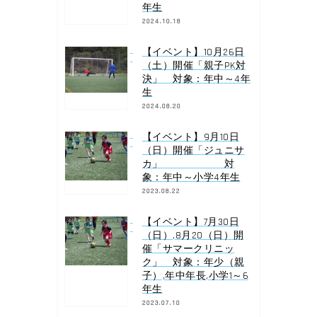
年生
2024.10.18
【イベント】10月26日
（土）開催「親子PK対
決」 対象：年中～4年
生
2024.08.20
【イベント】9月10日
（日）開催「ジュニサ
カ」 対
象：年中～小学4年生
2023.08.22
【イベント】7月30日
（日）,8月20（日）開
催「サマークリニッ
ク」 対象：年少（親
子）,年中年長,小学1～6
年生
2023.07.10