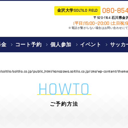
080-854
金沢大学SOLTILO FIELD
〒920-1164 石川県
15:00~20:00
9
(平日)
(土日祝)
※電話が繋がらない場合はお問い合わせに
料金
コート予約
個人参加
イベント
サッカ
soltilo/soltilo.co.jp/public_html/kanazawa.soltilo.co.jp/cms/wp-content/the
HOWTO
ご予約方法