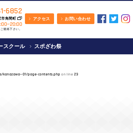
1-6852
金沢市角間町
アクセス
お問い合わせ
:00~20:00
てご連絡下さい。
ースクール
スポざわ祭
mes/kanazawa--01/page-contents.php
23
on line